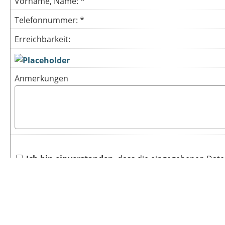
Vorname, Name: *
Telefonnummer: *
Erreichbarkeit:
Anmerkungen
Ich bin einverstanden
, dass die eingegebenen Dat
Datenschutzerklärung
). *